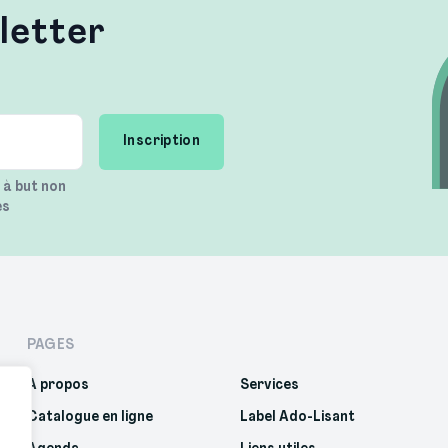
letter
n à but non
es
PAGES
À propos
Services
Catalogue en ligne
Label Ado-Lisant