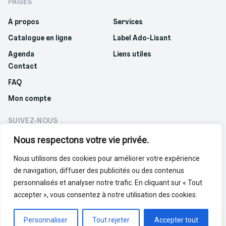
PAGES
À propos
Services
Catalogue en ligne
Label Ado-Lisant
Agenda
Liens utiles
Contact
FAQ
Mon compte
SUIVEZ-NOUS
Nous respectons votre vie privée.
Nous utilisons des cookies pour améliorer votre expérience
de navigation, diffuser des publicités ou des contenus
Politique de confidentialité
Politique de cookies
personnalisés et analyser notre trafic. En cliquant sur « Tout
accepter », vous consentez à notre utilisation des cookies.
© 2023 Réseau des bibliothèques francophones.
Made with love by
Cherry Pulp
Personnaliser
Tout rejeter
Accepter tout