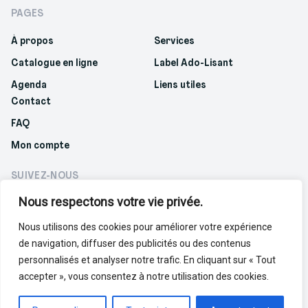
PAGES
À propos
Services
Catalogue en ligne
Label Ado-Lisant
Agenda
Liens utiles
Contact
FAQ
Mon compte
SUIVEZ-NOUS
Nous respectons votre vie privée.
Nous utilisons des cookies pour améliorer votre expérience
de navigation, diffuser des publicités ou des contenus
Politique de confidentialité
Politique de cookies
personnalisés et analyser notre trafic. En cliquant sur « Tout
accepter », vous consentez à notre utilisation des cookies.
© 2023 Réseau des bibliothèques francophones.
Made with love by
Cherry Pulp