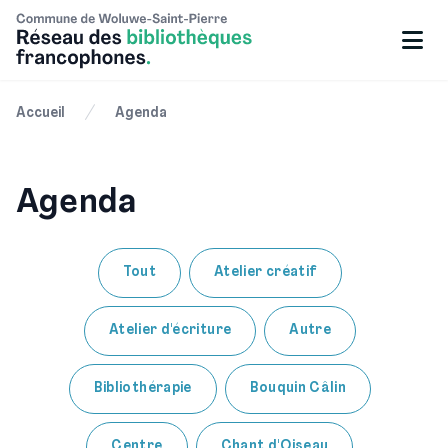
Accueil
Agenda
Agenda
Tout
Atelier créatif
Atelier d'écriture
Autre
Bibliothérapie
Bouquin Câlin
Centre
Chant d'Oiseau