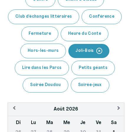
Club d'échanges littéraires
Conférence
Fermeture
Heure du Conte
Hors-les-murs
Joli-Bois
Lire dans les Parcs
Petits géants
Soirée Doudou
Soirée-jeux
Août
2026
Di
Lu
Ma
Me
Je
Ve
Sa