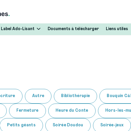
Label Ado-Lisant
Documents à télécharger
Liens utiles
écriture
Autre
Bibliothérapie
Bouquin Câl
Fermeture
Heure du Conte
Hors-les-m
Petits géants
Soirée Doudou
Soirée-jeux