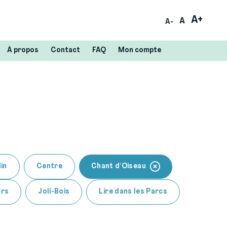
A+
A
A-
À propos
Contact
FAQ
Mon compte
in
Centre
Chant d'Oiseau
urs
Joli-Bois
Lire dans les Parcs