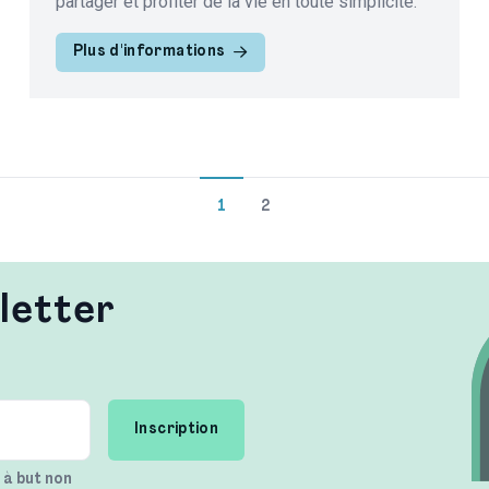
partager et profiter de la vie en toute simplicité.
Plus d'informations
1
2
letter
n à but non